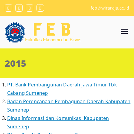
Skip
feb@wiraraja.ac.id
to
content
Fakulta
Universitas Wiraraja
s
2015
Ekono
mi dan
PT. Bank Pembangunan Daerah Jawa Timur Tbk
Cabang Sumenep
Bisnis
Badan Perencanaan Pembagunan Daerah Kabupaten
Sumenep
Dinas Informasi dan Komunikasi Kabupaten
Sumenep