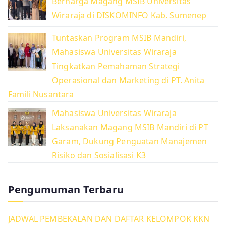
Berharga Magang MSIB Universitas
f
Wiraraja di DISKOMINFO Kab. Sumenep
o
r
Tuntaskan Program MSIB Mandiri,
:
Mahasiswa Universitas Wiraraja
Tingkatkan Pemahaman Strategi
Operasional dan Marketing di PT. Anita
Famili Nusantara
Mahasiswa Universitas Wiraraja
Laksanakan Magang MSIB Mandiri di PT
Garam, Dukung Penguatan Manajemen
Risiko dan Sosialisasi K3
Pengumuman Terbaru
JADWAL PEMBEKALAN DAN DAFTAR KELOMPOK KKN