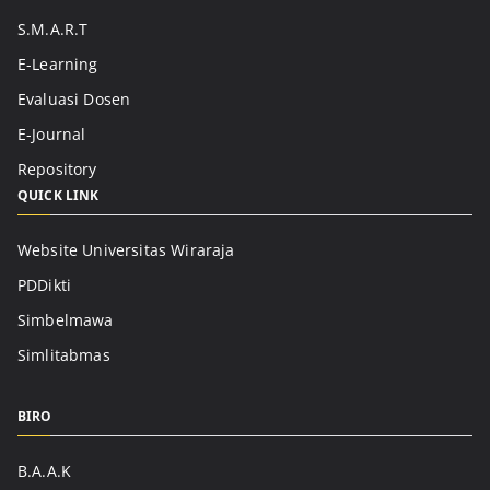
S.M.A.R.T
E-Learning
Evaluasi Dosen
E-Journal
Repository
QUICK LINK
Website Universitas Wiraraja
PDDikti
Simbelmawa
Simlitabmas
BIRO
B.A.A.K