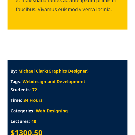
et malesuada fames ac ante ipsum primis in
faucibus. Vivamus euismod viverra lacinia.
By:
Michael Clark(Graphics Designer)
Tags:
Webdesign and Development
Students:
72
Time:
34 Hours
Categories:
Web Designing
Lectures:
48
$1300.50