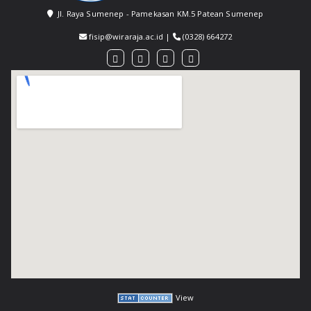
Jl. Raya Sumenep - Pamekasan KM.5 Patean Sumenep
fisip@wiraraja.ac.id
|
(0328) 664272
View