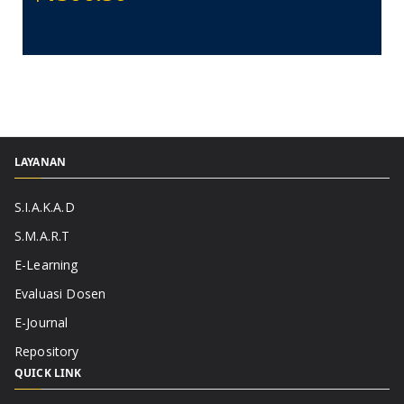
LAYANAN
S.I.A.K.A.D
S.M.A.R.T
E-Learning
Evaluasi Dosen
E-Journal
Repository
QUICK LINK