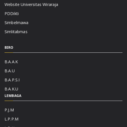
Website Universitas Wiraraja
PDDikti
Simbelmawa
Simlitabmas
BIRO
B.A.A.K
B.A.U
B.A.P.S.I
B.A.K.U
LEMBAGA
P.J.M
L.P.P.M