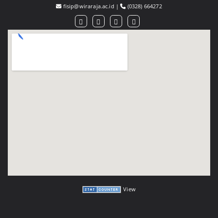
fisip@wiraraja.ac.id
|
(0328) 664272
View