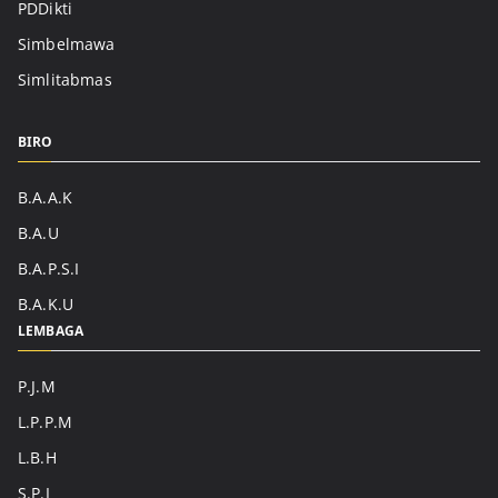
PDDikti
Simbelmawa
Simlitabmas
BIRO
B.A.A.K
B.A.U
B.A.P.S.I
B.A.K.U
LEMBAGA
P.J.M
L.P.P.M
L.B.H
S.P.I