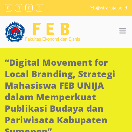
Skip
feb@wiraraja.ac.id
to
content
Fakulta
Universitas Wiraraja
s
“Digital Movement for
Ekono
Local Branding, Strategi
mi dan
Mahasiswa FEB UNIJA
dalam Memperkuat
Bisnis
Publikasi Budaya dan
Pariwisata Kabupaten
Sumenep”