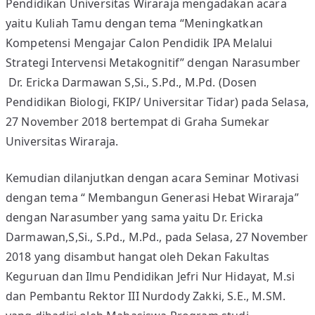
Pendidikan Universitas Wiraraja mengadakan acara
H
yaitu Kuliah Tamu dengan tema “Meningkatkan
T
Kompetensi Mengajar Calon Pendidik IPA Melalui
A
Strategi Intervensi Metakognitif” dengan Narasumber
M
Dr. Ericka Darmawan S,Si., S.Pd., M.Pd. (Dosen
U
Pendidikan Biologi, FKIP/ Universitar Tidar) pada Selasa,
D
A
27 November 2018 bertempat di Graha Sumekar
N
Universitas Wiraraja.
S
E
Kemudian dilanjutkan dengan acara Seminar Motivasi
M
dengan tema “ Membangun Generasi Hebat Wiraraja”
I
dengan Narasumber yang sama yaitu Dr. Ericka
N
Darmawan,S,Si., S.Pd., M.Pd., pada Selasa, 27 November
A
2018 yang disambut hangat oleh Dekan Fakultas
R
Keguruan dan Ilmu Pendidikan Jefri Nur Hidayat, M.si
M
dan Pembantu Rektor III Nurdody Zakki, S.E., M.SM.
O
T