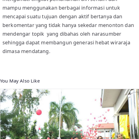
mampu menggunakan berbagai informasi untuk
E
R
mencapai suatu tujuan dengan aktif bertanya dan
A
berkomentar yang tidak hanya sekedar menonton dan
S
mendengar topik yang dibahas oleh narasumber
I
sehingga dapat membangun generasi hebat wiraraja
H
dimasa mendatang.
E
B
A
T
You May Also Like
W
I
R
A
R
A
J