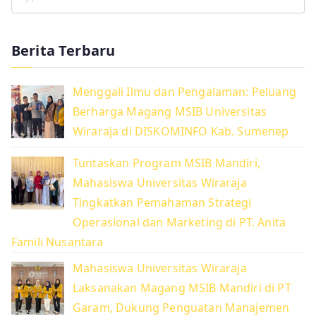
S
e
a
Berita Terbaru
r
c
Menggali Ilmu dan Pengalaman: Peluang
h
Berharga Magang MSIB Universitas
f
Wiraraja di DISKOMINFO Kab. Sumenep
o
r
Tuntaskan Program MSIB Mandiri,
:
Mahasiswa Universitas Wiraraja
Tingkatkan Pemahaman Strategi
Operasional dan Marketing di PT. Anita
Famili Nusantara
Mahasiswa Universitas Wiraraja
Laksanakan Magang MSIB Mandiri di PT
Garam, Dukung Penguatan Manajemen