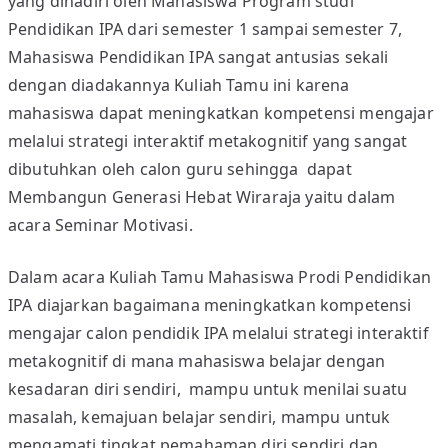
yang dihadiri oleh Mahasiswa Program studi
I
Pendidikan IPA dari semester 1 sampai semester 7,
V
Mahasiswa Pendidikan IPA sangat antusias sekali
A
dengan diadakannya Kuliah Tamu ini karena
S
mahasiswa dapat meningkatkan kompetensi mengajar
I
melalui strategi interaktif metakognitif yang sangat
:
dibutuhkan oleh calon guru sehingga dapat
M
Membangun Generasi Hebat Wiraraja yaitu dalam
E
M
acara Seminar Motivasi.
B
A
Dalam acara Kuliah Tamu Mahasiswa Prodi Pendidikan
N
IPA diajarkan bagaimana meningkatkan kompetensi
G
mengajar calon pendidik IPA melalui strategi interaktif
U
metakognitif di mana mahasiswa belajar dengan
N
kesadaran diri sendiri, mampu untuk menilai suatu
G
masalah, kemajuan belajar sendiri, mampu untuk
E
mengamati tingkat pemahaman diri sendiri dan
N