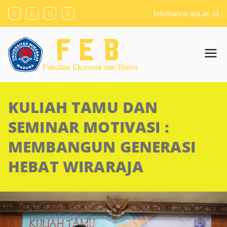
Skip
feb@wiraraja.ac.id
to
content
Fakulta
Universitas Wiraraja
s
KULIAH TAMU DAN
Ekono
SEMINAR MOTIVASI :
mi dan
MEMBANGUN GENERASI
HEBAT WIRARAJA
Bisnis