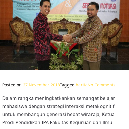
o
Posted on
27 November 2018
Tagged
berita
No Comments
n
Dalam rangka meningkatkankan semangat belajar
K
mahasiswa dengan strategi interaksi metakognitif
U
L
untuk membangun generasi hebat wiraraja, Ketua
I
Prodi Pendidikan IPA Fakultas Keguruan dan Ilmu
A