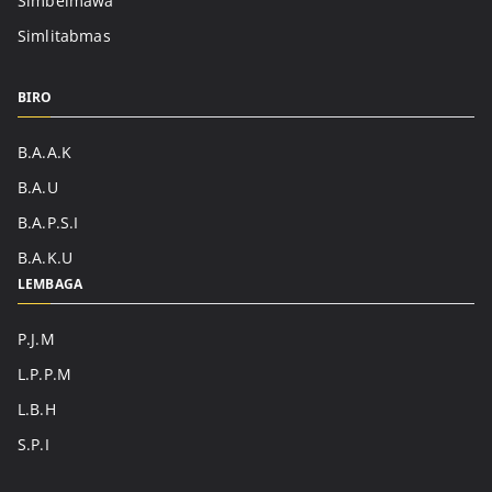
Simbelmawa
Simlitabmas
BIRO
B.A.A.K
B.A.U
B.A.P.S.I
B.A.K.U
LEMBAGA
P.J.M
L.P.P.M
L.B.H
S.P.I