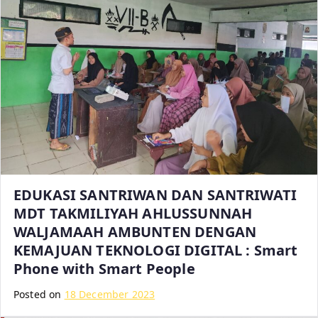
a
s
a
D
e
p
a
n
T
u
EDUKASI SANTRIWAN DAN SANTRIWATI
n
MDT TAKMILIYAH AHLUSSUNNAH
t
a
WALJAMAAH AMBUNTEN DENGAN
s
KEMAJUAN TEKNOLOGI DIGITAL : Smart
Phone with Smart People
Posted on
18 December 2023