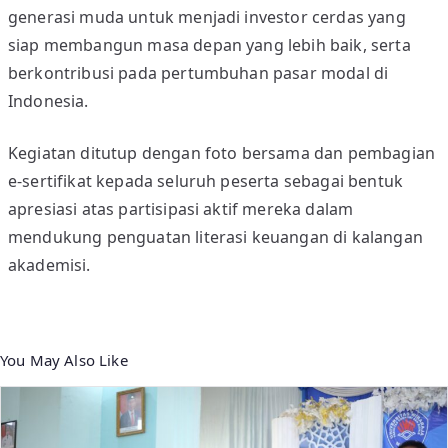
generasi muda untuk menjadi investor cerdas yang
r
2
siap membangun masa depan yang lebih baik, serta
0
berkontribusi pada pertumbuhan pasar modal di
2
Indonesia.
5
”
Kegiatan ditutup dengan foto bersama dan pembagian
S
e-sertifikat kepada seluruh peserta sebagai bentuk
t
apresiasi atas partisipasi aktif mereka dalam
o
mendukung penguatan literasi keuangan di kalangan
c
akademisi.
k
v
e
r
You May Also Like
s
i
t
y