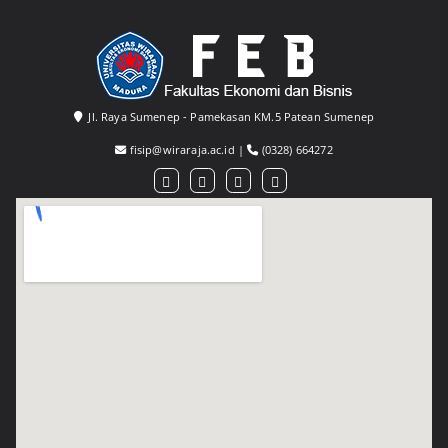
Jl. Raya Sumenep - Pamekasan KM.5 Patean Sumenep
fisip@wiraraja.ac.id
|
(0328) 664272