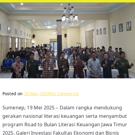
o
Posted on
20 May 2025
No Comments
n
Sumenep, 19 Mei 2025 – Dalam rangka mendukung
S
gerakan nasional literasi keuangan serta menyambut
E
K
program Road to Bulan Literasi Keuangan Jawa Timur
O
2025, Galeri Investasi Fakultas Ekonomi dan Bisnis