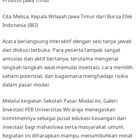
Provinsi Jawa Timur
s
i
Cita Melisa, Kepala Wilayah Jawa Timur dari Bursa Efek
K
Indonesia (BEI)
e
u
Acara berlangsung interaktif dengan sesi tanya jawab
a
dan diskusi terbuka. Para peserta tampak sangat
n
antusias dan aktif bertanya, terutama mengenai
g
langkah-langkah awal memulai investasi, cara memilih
a
n
saham potensial, dan bagaimana menghadapi risiko
J
dalam pasar modal.
a
w
Melalui kegiatan Sekolah Pasar Modal ini, Galeri
a
Investasi FEB Universitas Wiraraja menegaskan
T
komitmennya sebagai pusat edukasi keuangan dan
i
investasi bagi mahasiswa serta masyarakat umum.
m
Kegiatan ini diharapkan mampu menumbuhkan minat
u