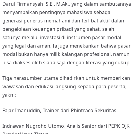
Darul Firmansyah, S.E., M.Ak., yang dalam sambutannya
“
R
menyampaikan pentingnya mahasiswa sebagai
o
generasi penerus memahami dan terlibat aktif dalam
a
pengelolaan keuangan pribadi yang sehat, salah
d
satunya melalui investasi di instrumen pasar modal
t
yang legal dan aman. Ia juga menekankan bahwa pasar
o
modal bukan hanya milik kalangan profesional, namun
B
bisa diakses oleh siapa saja dengan literasi yang cukup.
u
l
Tiga narasumber utama dihadirkan untuk memberikan
a
wawasan dan edukasi langsung kepada para peserta,
n
L
yakni:
i
t
Fajar Imanuddin, Trainer dari Phintraco Sekuritas
e
r
Indrawan Nugroho Utomo, Analis Senior dari PEPK OJK
a