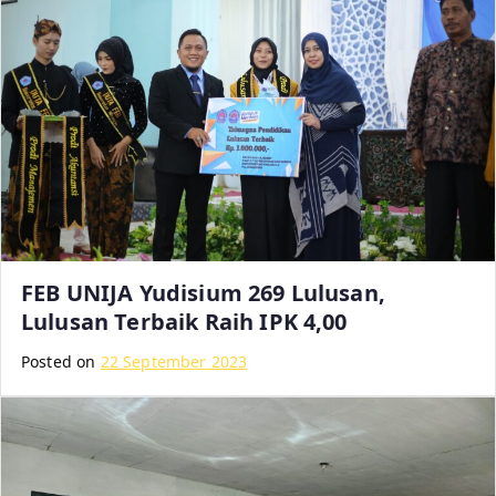
:
I
n
v
e
s
t
a
s
i
FEB UNIJA Yudisium 269 Lulusan,
C
Lulusan Terbaik Raih IPK 4,00
e
r
Posted on
22 September 2023
d
a
s
,
M