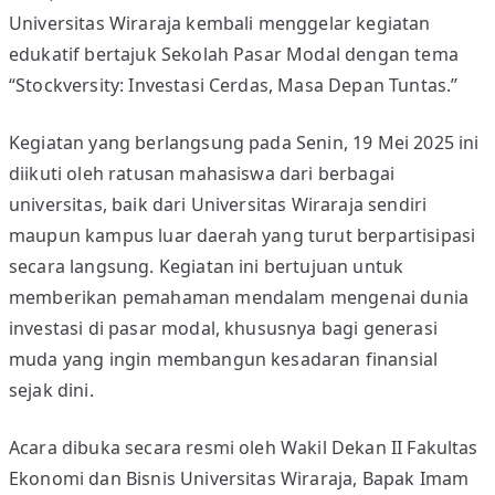
L
Universitas Wiraraja kembali menggelar kegiatan
A
edukatif bertajuk Sekolah Pasar Modal dengan tema
H
“Stockversity: Investasi Cerdas, Masa Depan Tuntas.”
P
A
Kegiatan yang berlangsung pada Senin, 19 Mei 2025 ini
S
diikuti oleh ratusan mahasiswa dari berbagai
A
universitas, baik dari Universitas Wiraraja sendiri
R
maupun kampus luar daerah yang turut berpartisipasi
M
O
secara langsung. Kegiatan ini bertujuan untuk
D
memberikan pemahaman mendalam mengenai dunia
A
investasi di pasar modal, khususnya bagi generasi
L
muda yang ingin membangun kesadaran finansial
2
sejak dini.
0
2
Acara dibuka secara resmi oleh Wakil Dekan II Fakultas
5
Ekonomi dan Bisnis Universitas Wiraraja, Bapak Imam
: