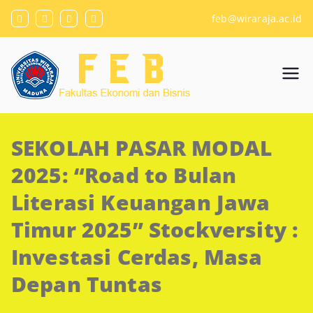
Skip
feb@wiraraja.ac.id
to
content
Fakulta
Universitas Wiraraja
s
SEKOLAH PASAR MODAL
Ekono
2025: “Road to Bulan
mi dan
Literasi Keuangan Jawa
Timur 2025” Stockversity :
Bisnis
Investasi Cerdas, Masa
Depan Tuntas