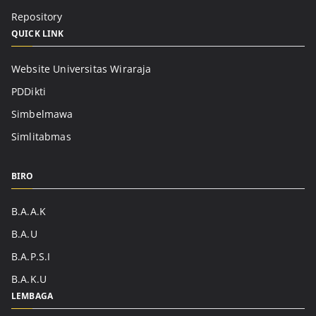
Repository
QUICK LINK
Website Universitas Wiraraja
PDDikti
Simbelmawa
Simlitabmas
BIRO
B.A.A.K
B.A.U
B.A.P.S.I
B.A.K.U
LEMBAGA