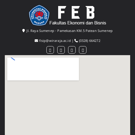
Jl. Raya Sumenep - Pamekasan KM.5 Patean Sumenep
fisip@wiraraja.ac.id
|
(0328) 664272