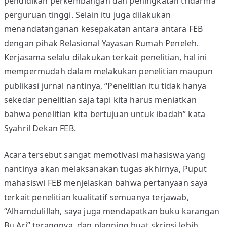
pendidikan perkembangan dan peningkatan tridarma
I
perguruan tinggi. Selain itu juga dilakukan
A
N
menandatanganan kesepakatan antara antara FEB
K
dengan pihak Relasional Yayasan Rumah Peneleh.
U
Kerjasama selalu dilakukan terkait penelitian, hal ini
A
mempermudah dalam melakukan penelitian maupun
L
publikasi jurnal nantinya, “Penelitian itu tidak hanya
I
sekedar penelitian saja tapi kita harus meniatkan
T
bahwa penelitian kita bertujuan untuk ibadah” kata
A
Syahril Dekan FEB.
T
I
F
Acara tersebut sangat memotivasi mahasiswa yang
I
nantinya akan melaksanakan tugas akhirnya, Puput
T
mahasiswi FEB menjelaskan bahwa pertanyaan saya
U
terkait penelitian kualitatif semuanya terjawab,
M
“Alhamdulillah, saya juga mendapatkan buku karangan
U
Bu Ari” terangnya, dan planning buat skripsi lebih