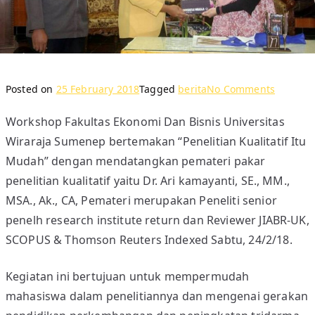
o
Posted on
25 February 2018
Tagged
berita
No Comments
n
Workshop Fakultas Ekonomi Dan Bisnis Universitas
F
Wiraraja Sumenep bertemakan “Penelitian Kualitatif Itu
E
B
Mudah” dengan mendatangkan pemateri pakar
:
penelitian kualitatif yaitu Dr. Ari kamayanti, SE., MM.,
P
MSA., Ak., CA, Pemateri merupakan Peneliti senior
E
penelh research institute return dan Reviewer JIABR-UK,
N
SCOPUS & Thomson Reuters Indexed Sabtu, 24/2/18.
E
L
Kegiatan ini bertujuan untuk mempermudah
I
mahasiswa dalam penelitiannya dan mengenai gerakan
T