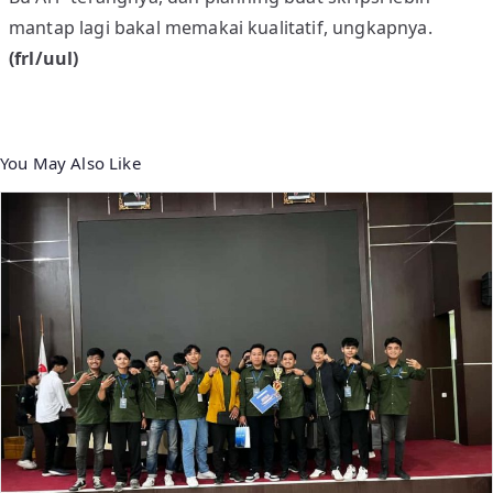
D
mantap lagi bakal memakai kualitatif, ungkapnya.
A
(frl/uul)
H
You May Also Like