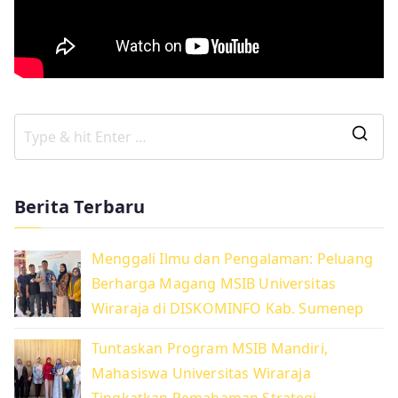
S
e
a
Berita Terbaru
r
c
Menggali Ilmu dan Pengalaman: Peluang
h
Berharga Magang MSIB Universitas
f
Wiraraja di DISKOMINFO Kab. Sumenep
o
r
Tuntaskan Program MSIB Mandiri,
:
Mahasiswa Universitas Wiraraja
Tingkatkan Pemahaman Strategi